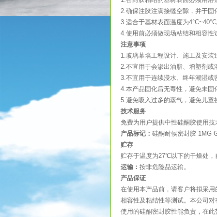
2.确保注胶注满接缝空隙，并于固
3.适合于基材表面温度为4°C~40
4.使用前必须做现场粘结和相容性
注意事项
1.玻璃幕墙工程设计、施工及安装过
2.不宜用于会渗出油脂、增塑剂
3.不宜用于连续浸水、终年潮湿或
4.本产品固化后无毒性，避免未
5.避免吸入过多的蒸气，避免儿童
技术服务
免费为用户提供中性硅酮胶使用技
产品标记：
硅酮耐候密封胶 1MG GB 
贮存
贮存于温度为27℃以下的干燥处，
运输：
按非危险品运输。
产品保证
在使用本产品前，请客户将拟采用
相容性及粘结性等测试。本公司对
使用的硅酮密封胶性能负责，在此