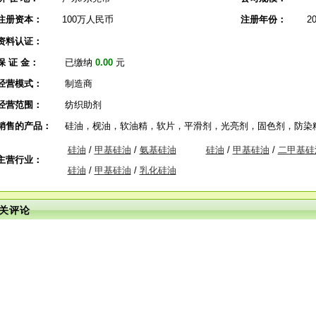
注册资本：
100万人民币
注册年份：
2
资料认证：
保 证 金：
已缴纳
0.00
元
经营模式：
制造商
经营范围：
纺织助剂
销售的产品：
硅油，枧油，软油精，软片，平滑剂，光亮剂，固色剂，防染
硅油
/
甲基硅油
/
氨基硅油
硅油
/
甲基硅油
/
二甲基硅
主营行业：
硅油
/
甲基硅油
/
乳化硅油
关评论