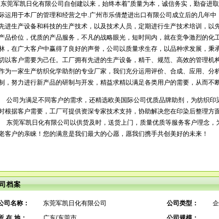
东莞军凯日化有限公司自创建以来，始终本着"质量为本，诚信务实，勤奋进取
际运用于本厂的管理和经营之中.广州市乐倩楚进出口有限公司成立后的几年中
先进生产设备和科技的生产技术，以及技术人员，定期进行生产技术培训，以
产品价位，优质的产品服务，不凡的战略眼光，短时间内，就在竞争激烈的化
林，在广大客户中赢得了良好的声誉，公司以质量求生存，以品种求发展，秉承
切以客户需要为己任。工厂拥有先进的生产设备，精干、规范、高效的管理机
作为一家生产纺织化学助剂的专业厂家，我们充分运用评价、合成、应用、分
制，努力进行新产品的研制与开发，精益求精以满足各类用户的需要，从而不
公司为满足不同客户的需求，还精选欧美国际公司优质品牌助剂，为纺织印
时根据客户需要，工厂可提供资深专家技术支持，协助解决您在印染后整理方
东莞军凯日化有限公司以供货及时，送货上门，质量优质等服务客户理念，
老客户的亲睐！您的满意是我们最大的心愿，愿我们携手共创美好的未来！
司档案
公司名称：
东莞军凯日化有限公司
公司类型：
企
所 在 地：
广东/东莞市
公司规模：