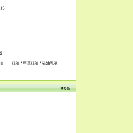
015
粉
油
硅油
/
甲基硅油
/
硅油乳液
共
0
条