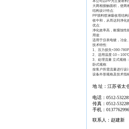
本公司以PP为主要材
大两相接触面积，使两
结构设计特点:
PP填料喷淋吸收塔结
收中和，从而达到净化
优点:
净化效率高，耐腐蚀性
用途:
适用于仪表电镀，冶金
技术特性:
1、压力损失<390-780P
2、适用温度-10～100℃
3、处理流量 立式规格：300
卧式规格:
按客户所需流量进行设
设备外形规格及技术指标
地 址：江苏省太
电话：0512-53228
传真：0512-53228
手机：0137762996
联系人：赵建新