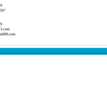
9
597
9
3.com
a888.com