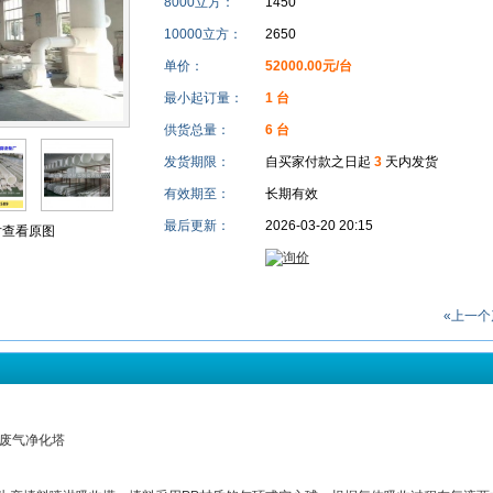
8000立方：
1450
10000立方：
2650
单价：
52000.00元/台
最小起订量：
1 台
供货总量：
6 台
发货期限：
自买家付款之日起
3
天内发货
有效期至：
长期有效
最后更新：
2026-03-20 20:15
查看原图
«上一个
能废气净化塔