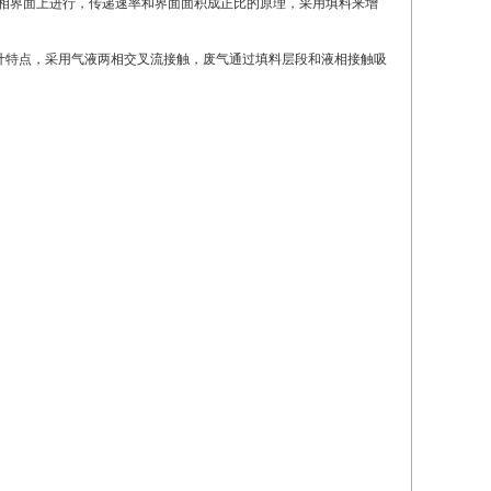
两相界面上进行，传递速率和界面面积成正比的原理，采用填料来增
计特点，采用气液两相交叉流接触，废气通过填料层段和液相接触吸