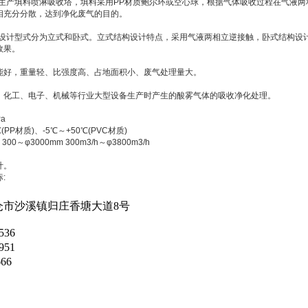
料生产填料喷淋吸收塔，填料采用PP材质鲍尔环或空心球，根据气体吸收过程在气液
相充分分散，达到净化废气的目的。
构设计型式分为立式和卧式。立式结构设计特点，采用气液两相立逆接触，卧式结构设
效果。
能好，重量轻、比强度高、占地面积小、废气处理量大。
、化工、电子、机械等行业大型设备生产时产生的酸雾气体的吸收净化处理。
a
(PP材质)、-5℃～+50℃(PVC材质)
～φ3000mm 300m3/h～φ3800m3/h
计。
:
仓市沙溪镇归庄香塘大道8号
536
951
66