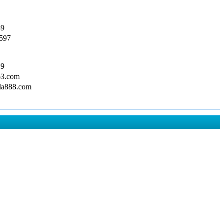
9
597
9
3.com
a888.com