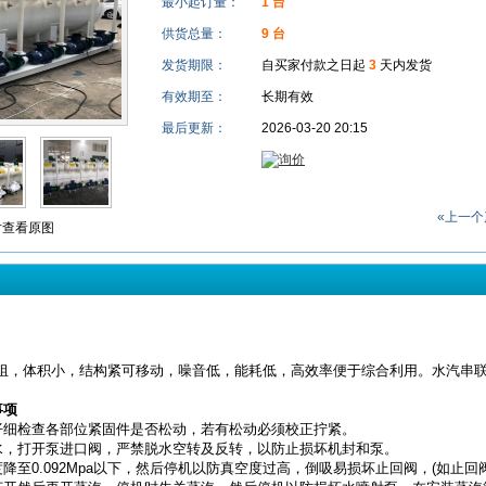
最小起订量：
1 台
供货总量：
9 台
发货期限：
自买家付款之日起
3
天内发货
有效期至：
长期有效
最后更新：
2026-03-20 20:15
«上一个
查看原图
机组，体积小，结构紧可移动，噪音低，能耗低，高效率便于综合利用。水汽串
事项
仔细检查各部位紧固件是否松动，若有松动必须校正拧紧。
水，打开泵进口阀，严禁脱水空转及反转，以防止损坏机封和泵。
降至0.092Mpa以下，然后停机以防真空度过高，倒吸易损坏止回阀，(如止