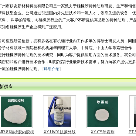
广州市矽友新材料科技有限公司是一家致力于硅橡胶特种助剂研发、生产和销售
新科技型企业。公司通过引进国内外先进技术和一流人才，依靠先进的设备，优
XY-UV01抗紫外线
XY-CS除霜剂
PT-5000铂金催化剂
硅
原料， 科学的管理，向硅橡胶行业的广大客户不断提供高品质的特种助剂，产
2019-07-16
2019-07-16
2019-07-16
家知名硅橡胶生产企业得到广泛应用。
剂
公司重视研发创新，拥有多名在有机硅行业内工作多年的博硕士研发人员，同国
分子材料领域一流院校和机构如华南理工大学、中科院、中山大学等紧密合作，
进行硅橡胶特种助剂的技术研究，同时为客户提供应用方面的技术服务。我公司
续密切和客户进行技术合作，时刻跟踪行业最新技术需求，努力向客户提供更多
一流的硅橡胶特种助剂。 [
详细介绍
]
硅橡胶XYK01透明
硅橡胶H0透明耐热
硅橡胶FR-1阻燃剂
2019-07-09
2019-07-09
2019-07-09
抗菌剂
稳定剂
新供应
MR-81硅橡胶内脱模
XY-UV01抗紫外线
XY-CS除霜剂
PT