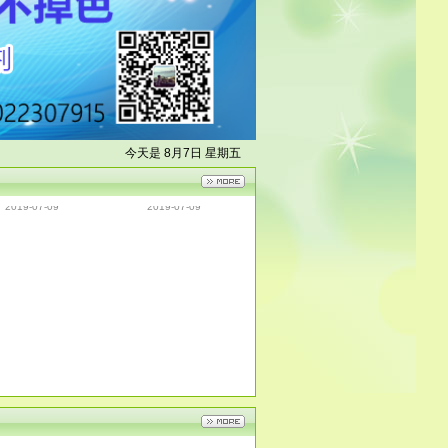
橡胶HS透明抗静
MR-92硅橡胶不发白
今天是 8月7日 星期五
2019-07-09
2019-07-09
电剂
内脱模剂