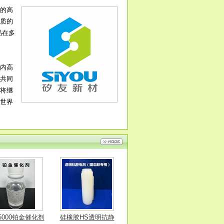
的高
质的
橡胶HS透明抗静
MR-92硅橡胶不发白
品在多
2019-07-09
2019-07-09
电剂
内脱模剂
内高
共同
将继
世界
-5000铂金催化剂
硅橡胶HS透明抗静