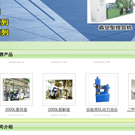
含氢硅油生产设备
WL-80无油立式真空
单级水环罗茨增压泵
旋
2018-12-11
2018-07-04
2018-07-04
泵
组
荐产品
2000L重排釜
2000L裂解釜
实验用5L动力混合
二甲
2018-07-04
2018-07-04
2018-07-04
机
司介绍