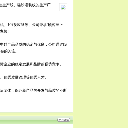
硅油生产线、硅胶灌装线的生产厂
片罗茨增压泵组
硅胶破碎机
2018-07-04
2018-07-04
、107反应釜等。公司秉承“顾客至上、
迎惠顾！
中硅产品品质的稳定与优良，公司通过IS
社会的关注。
障企业的稳定发展和品牌的强势竞争。
基硅油生产设备
月产1200吨107胶生
2018-07-04
2018-07-04
产线
、优秀质量管理等优秀人才。
后团体，保证新产品的开发与品质的不断