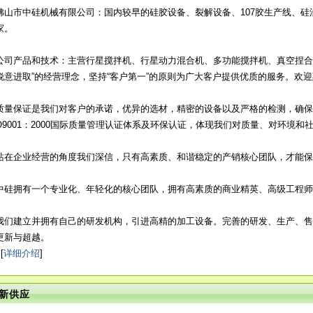
佛山市中硅机械有限公司：国内较早的硅胶设备、裂解设备、107胶生产线、
家。
含氢硅油生产设备
WL-80无油立式真空
单级水环罗茨增压泵
旋
2018-12-11
2018-07-04
2018-07-04
公司产品和技术：主营行星搅拌机、行星动力混合机、多功能搅拌机、真空捏合机
泵
组
锐意进取”的经营理念，坚持“客户第一”的原则为广大客户提供优质的服务。欢
质量保证是我们对客户的承诺，优异的选材，精密的设备以及严格的检测，确保
O9001：2000国际质量管理认证体系及环保认证，体现我们对质量、对环境和
站在企业经营的角度我们深信，只有高素质、和谐稳定的产销核心团队，才能保
2000L重排釜
2000L裂解釜
实验用5L动力混合
二甲
2018-07-04
2018-07-04
2018-07-04
机
中硅拥有一个专业化、年轻化的核心团队，拥有高素质的商业精英、高级工程师
我们建立并拥有自己的研发机构，引进高精的加工设备。完善的研发、生产、售
更新与超越。
[
详细介绍
]
新供应