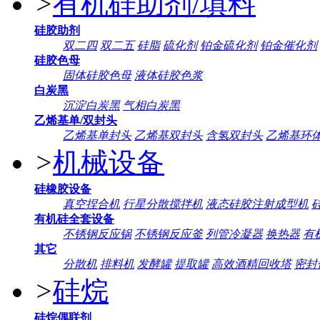
>
有机硅助剂/填料
硅胶助剂
双二四
双二五
硅脂
硫化剂
铂金硫化剂
铂金催化剂
硅胶色母
固体硅胶色母
液体硅胶色浆
白炭黑
沉淀白炭黑
气相白炭黑
乙烯基单/双封头
乙烯基单封头
乙烯基双封头
含氢双封头
乙烯基环
>
机械设备
硅橡胶设备
真空捏合机
行星分散搅拌机
液态硅胶注射成型机
有机硅全套设备
不锈钢反应锅
不锈钢反应釜
列管冷凝器
换热器
有
其它
分散机
排料机
发酵罐
提取罐
高效酒精回收塔
密封
>
硅烷
硅烷偶联剂