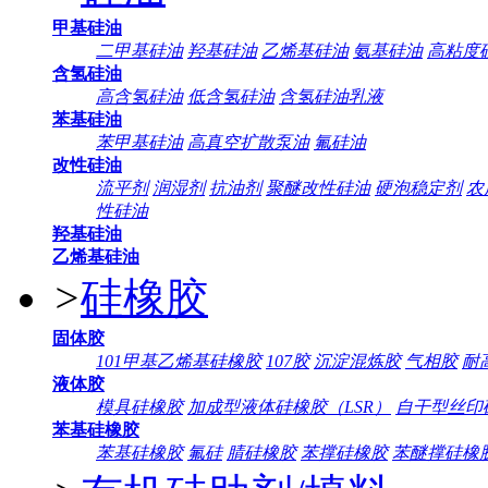
甲基硅油
二甲基硅油
羟基硅油
乙烯基硅油
氨基硅油
高粘度
含氢硅油
高含氢硅油
低含氢硅油
含氢硅油乳液
苯基硅油
苯甲基硅油
高真空扩散泵油
氟硅油
改性硅油
流平剂
润湿剂
抗油剂
聚醚改性硅油
硬泡稳定剂
农
性硅油
羟基硅油
乙烯基硅油
>
硅橡胶
固体胶
101甲基乙烯基硅橡胶
107胶
沉淀混炼胶
气相胶
耐
液体胶
模具硅橡胶
加成型液体硅橡胶（LSR）
自干型丝印
苯基硅橡胶
苯基硅橡胶
氟硅
腈硅橡胶
苯撑硅橡胶
苯醚撑硅橡