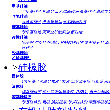
甲基硅油
二甲基硅油
羟基硅油
乙烯基硅油
氨基硅油
高粘度
含氢硅油
高含氢硅油
低含氢硅油
含氢硅油乳液
苯基硅油
苯甲基硅油
高真空扩散泵油
氟硅油
改性硅油
流平剂
润湿剂
抗油剂
聚醚改性硅油
硬泡稳定剂
农
性硅油
羟基硅油
乙烯基硅油
>
硅橡胶
固体胶
101甲基乙烯基硅橡胶
107胶
沉淀混炼胶
气相胶
耐
液体胶
模具硅橡胶
加成型液体硅橡胶（LSR）
自干型丝印
苯基硅橡胶
苯基硅橡胶
氟硅
腈硅橡胶
苯撑硅橡胶
苯醚撑硅橡