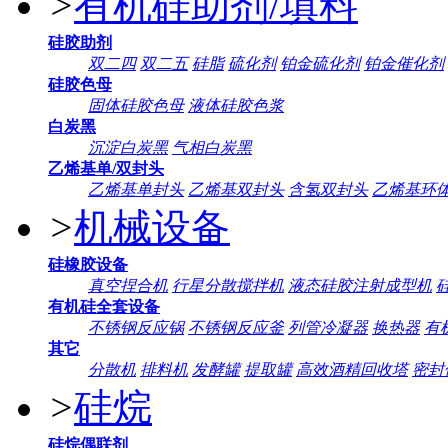
>
有机硅助剂/填料
硅胶助剂
双二四
双二五
硅脂
硫化剂
铂金硫化剂
铂金催化剂
硅胶色母
固体硅胶色母
液体硅胶色浆
白炭黑
沉淀白炭黑
气相白炭黑
乙烯基单/双封头
乙烯基单封头
乙烯基双封头
含氢双封头
乙烯基环
>
机械设备
硅橡胶设备
真空捏合机
行星分散搅拌机
液态硅胶注射成型机
有机硅全套设备
不锈钢反应锅
不锈钢反应釜
列管冷凝器
换热器
有
其它
分散机
排料机
发酵罐
提取罐
高效酒精回收塔
密封
>
硅烷
硅烷偶联剂