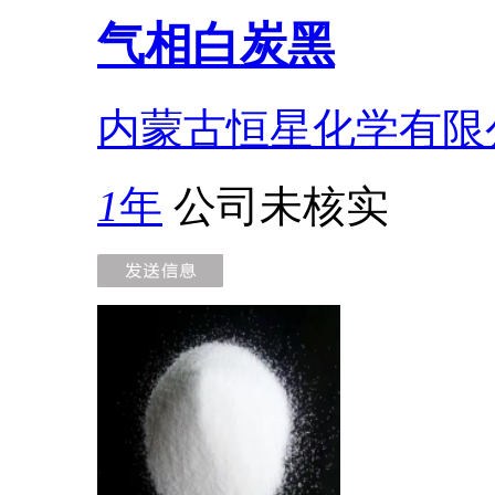
气相白炭黑
内蒙古恒星化学有限
1
年
公司未核实