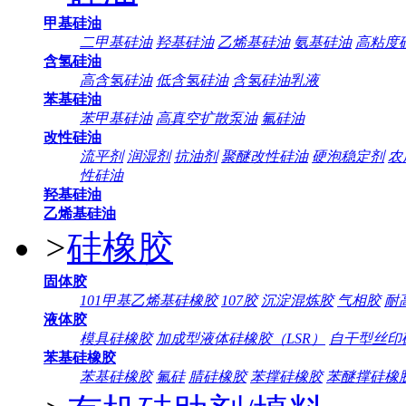
甲基硅油
二甲基硅油
羟基硅油
乙烯基硅油
氨基硅油
高粘度
含氢硅油
高含氢硅油
低含氢硅油
含氢硅油乳液
苯基硅油
苯甲基硅油
高真空扩散泵油
氟硅油
改性硅油
流平剂
润湿剂
抗油剂
聚醚改性硅油
硬泡稳定剂
农
性硅油
羟基硅油
乙烯基硅油
>
硅橡胶
固体胶
101甲基乙烯基硅橡胶
107胶
沉淀混炼胶
气相胶
耐
液体胶
模具硅橡胶
加成型液体硅橡胶（LSR）
自干型丝印
苯基硅橡胶
苯基硅橡胶
氟硅
腈硅橡胶
苯撑硅橡胶
苯醚撑硅橡