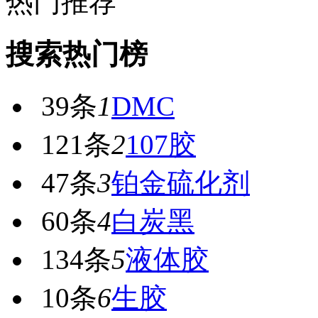
热门推荐
搜索热门榜
39条
1
DMC
121条
2
107胶
47条
3
铂金硫化剂
60条
4
白炭黑
134条
5
液体胶
10条
6
生胶