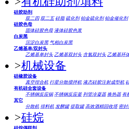
>
有机硅助剂/填料
硅胶助剂
双二四
双二五
硅脂
硫化剂
铂金硫化剂
铂金催化剂
硅胶色母
固体硅胶色母
液体硅胶色浆
白炭黑
沉淀白炭黑
气相白炭黑
乙烯基单/双封头
乙烯基单封头
乙烯基双封头
含氢双封头
乙烯基环
>
机械设备
硅橡胶设备
真空捏合机
行星分散搅拌机
液态硅胶注射成型机
有机硅全套设备
不锈钢反应锅
不锈钢反应釜
列管冷凝器
换热器
有
其它
分散机
排料机
发酵罐
提取罐
高效酒精回收塔
密封
>
硅烷
硅烷偶联剂