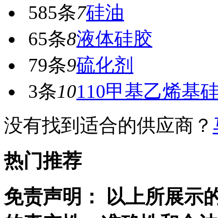
585条
7
硅油
65条
8
液体硅胶
79条
9
硫化剂
3条
10
110甲基乙烯基
没有找到适合的
供应商？
热门推荐
免责声明： 以上所展示