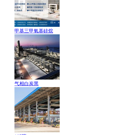
甲基三甲氧基硅烷
气相白炭黑