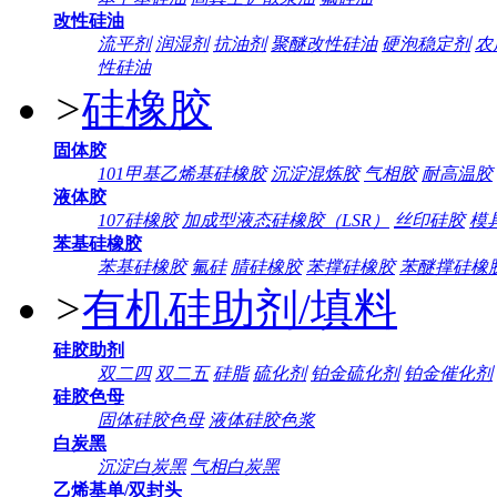
改性硅油
流平剂
润湿剂
抗油剂
聚醚改性硅油
硬泡稳定剂
农
性硅油
>
硅橡胶
固体胶
101甲基乙烯基硅橡胶
沉淀混炼胶
气相胶
耐高温胶
液体胶
107硅橡胶
加成型液态硅橡胶（LSR）
丝印硅胶
模
苯基硅橡胶
苯基硅橡胶
氟硅
腈硅橡胶
苯撑硅橡胶
苯醚撑硅橡
>
有机硅助剂/填料
硅胶助剂
双二四
双二五
硅脂
硫化剂
铂金硫化剂
铂金催化剂
硅胶色母
固体硅胶色母
液体硅胶色浆
白炭黑
沉淀白炭黑
气相白炭黑
乙烯基单/双封头