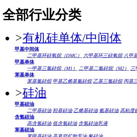
全部行业分类
>
有机硅单体/中间体
甲基中间体
二甲基环硅氧烷（DMC）
六甲基环三硅氧烷
八甲
甲基单体
一甲基三氯硅烷（M1）
二甲基二氯硅烷（M2）
三
苯基单体
苯基氯硅烷
甲基乙烯基氯硅烷
乙基三氯硅烷
丙基
>
硅油
甲基硅油
二甲基硅油
羟基硅油
乙烯基硅油
氨基硅油
高粘度
含氢硅油
高含氢硅油
低含氢硅油
含氢硅油乳液
苯基硅油
苯甲基硅油
高真空扩散泵油
氟硅油