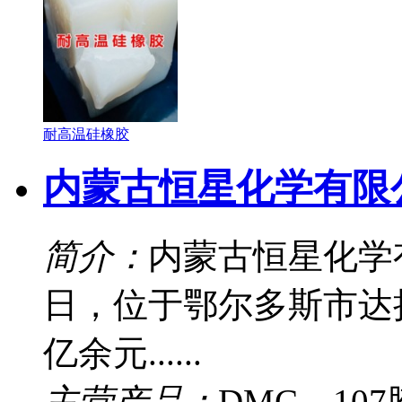
耐高温硅橡胶
内蒙古恒星化学有限
简介：
内蒙古恒星化学有
日，位于鄂尔多斯市达
亿余元......
主营产品：
DMC、10