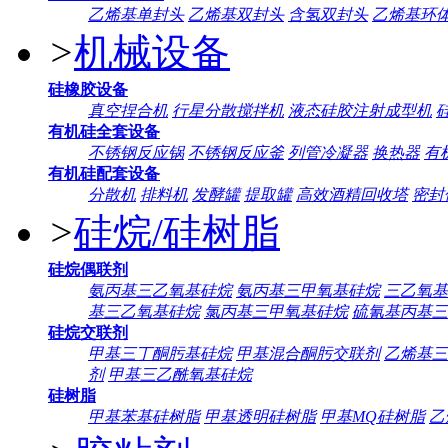
乙烯基单封头
乙烯基双封头
含氢双封头
乙烯基环
>
机械设备
硅橡胶设备
真空捏合机
行星分散搅拌机
液态硅胶注射成型机
有机硅全套设备
不锈钢反应锅
不锈钢反应釜
列管冷凝器
换热器
有
有机硅配套设备
分散机
排料机
发酵罐
提取罐
高效酒精回收塔
密封
>
硅烷/硅树脂
硅烷偶联剂
氨丙基三乙氧基硅烷
氨丙基三甲氧基硅烷
三乙氧基
基三乙氧基硅烷
氯丙基三甲氧基硅烷
硫氰基丙基三
硅烷交联剂
甲基三丁酮肟基硅烷
甲基混合酮肟交联剂
乙烯基三
剂
甲基三乙酰氧基硅烷
硅树脂
甲基苯基硅树脂
甲基透明硅树脂
甲基MQ硅树脂
乙