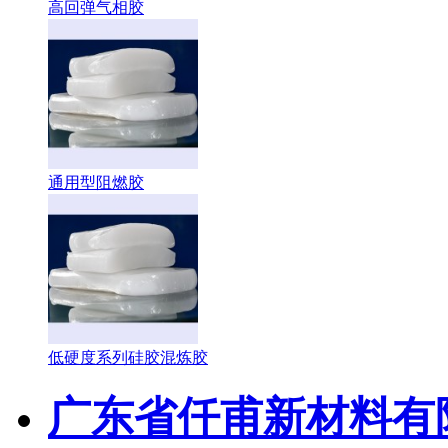
高回弹气相胶
通用型阻燃胶
低硬度系列硅胶混炼胶
广东省仟甫新材料有