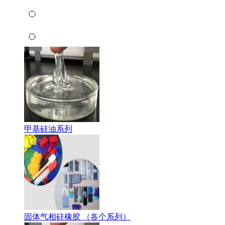
甲基硅油系列
固体气相硅橡胶 （各个系列）