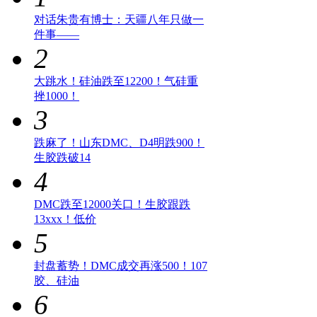
对话朱贵有博士：天疆八年只做一
件事——
2
大跳水！硅油跌至12200！气硅重
挫1000！
3
跌麻了！山东DMC、D4明跌900！
生胶跌破14
4
DMC跌至12000关口！生胶跟跌
13xxx！低价
5
封盘蓄势！DMC成交再涨500！107
胶、硅油
6