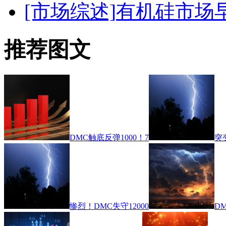
[市场综述]
有机硅市场早
推荐图文
DMC触底反弹1000！7
突
惨烈！DMC失守12000
D