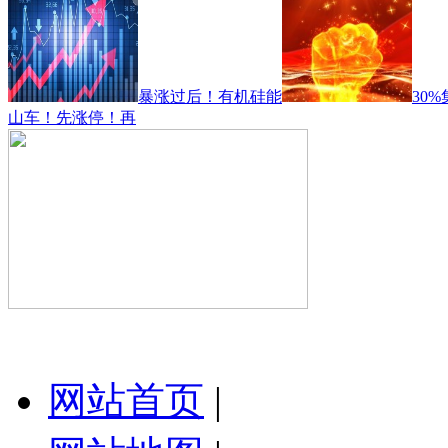
暴涨过后！有机硅能
30
山车！先涨停！再
网站首页
|