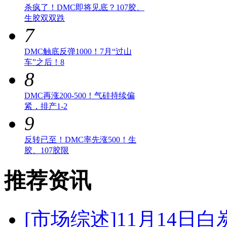
杀疯了！DMC即将见底？107胶、
生胶双双跌
7
DMC触底反弹1000！7月“过山
车”之后！8
8
DMC再涨200-500！气硅持续偏
紧，排产1-2
9
反转已至！DMC率先涨500！生
胶、107胶限
推荐资讯
[市场综述]
11月14日