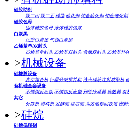
硅胶助剂
双二四
双二五
硅脂
硫化剂
铂金硫化剂
铂金催化剂
硅胶色母
固体硅胶色母
液体硅胶色浆
白炭黑
沉淀白炭黑
气相白炭黑
乙烯基单/双封头
乙烯基单封头
乙烯基双封头
含氢双封头
乙烯基环
>
机械设备
硅橡胶设备
真空捏合机
行星分散搅拌机
液态硅胶注射成型机
有机硅全套设备
不锈钢反应锅
不锈钢反应釜
列管冷凝器
换热器
有
其它
分散机
排料机
发酵罐
提取罐
高效酒精回收塔
密封
>
硅烷
硅烷偶联剂