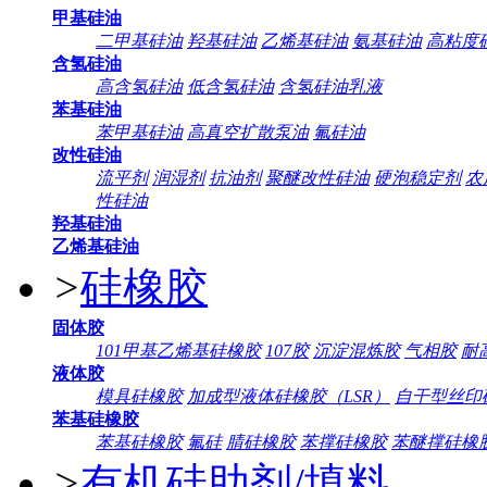
甲基硅油
二甲基硅油
羟基硅油
乙烯基硅油
氨基硅油
高粘度
含氢硅油
高含氢硅油
低含氢硅油
含氢硅油乳液
苯基硅油
苯甲基硅油
高真空扩散泵油
氟硅油
改性硅油
流平剂
润湿剂
抗油剂
聚醚改性硅油
硬泡稳定剂
农
性硅油
羟基硅油
乙烯基硅油
>
硅橡胶
固体胶
101甲基乙烯基硅橡胶
107胶
沉淀混炼胶
气相胶
耐
液体胶
模具硅橡胶
加成型液体硅橡胶（LSR）
自干型丝印
苯基硅橡胶
苯基硅橡胶
氟硅
腈硅橡胶
苯撑硅橡胶
苯醚撑硅橡
>
有机硅助剂/填料