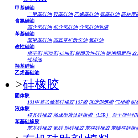
甲基硅油
二甲基硅油
羟基硅油
乙烯基硅油
氨基硅油
高粘度
含氢硅油
高含氢硅油
低含氢硅油
含氢硅油乳液
苯基硅油
苯甲基硅油
高真空扩散泵油
氟硅油
改性硅油
流平剂
润湿剂
抗油剂
聚醚改性硅油
硬泡稳定剂
农
性硅油
羟基硅油
乙烯基硅油
>
硅橡胶
固体胶
101甲基乙烯基硅橡胶
107胶
沉淀混炼胶
气相胶
耐
液体胶
模具硅橡胶
加成型液体硅橡胶（LSR）
自干型丝印
苯基硅橡胶
苯基硅橡胶
氟硅
腈硅橡胶
苯撑硅橡胶
苯醚撑硅橡