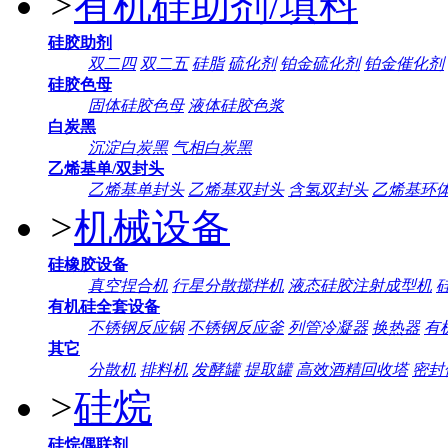
>
有机硅助剂/填料
硅胶助剂
双二四
双二五
硅脂
硫化剂
铂金硫化剂
铂金催化剂
硅胶色母
固体硅胶色母
液体硅胶色浆
白炭黑
沉淀白炭黑
气相白炭黑
乙烯基单/双封头
乙烯基单封头
乙烯基双封头
含氢双封头
乙烯基环
>
机械设备
硅橡胶设备
真空捏合机
行星分散搅拌机
液态硅胶注射成型机
有机硅全套设备
不锈钢反应锅
不锈钢反应釜
列管冷凝器
换热器
有
其它
分散机
排料机
发酵罐
提取罐
高效酒精回收塔
密封
>
硅烷
硅烷偶联剂