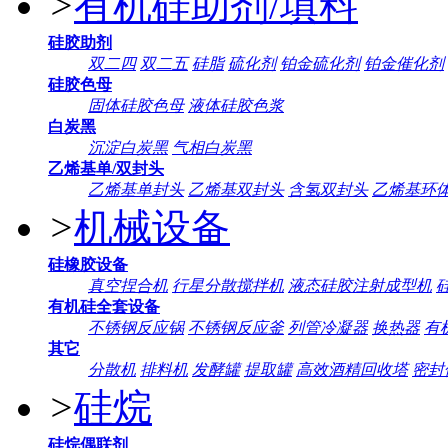
>
有机硅助剂/填料
硅胶助剂
双二四
双二五
硅脂
硫化剂
铂金硫化剂
铂金催化剂
硅胶色母
固体硅胶色母
液体硅胶色浆
白炭黑
沉淀白炭黑
气相白炭黑
乙烯基单/双封头
乙烯基单封头
乙烯基双封头
含氢双封头
乙烯基环
>
机械设备
硅橡胶设备
真空捏合机
行星分散搅拌机
液态硅胶注射成型机
有机硅全套设备
不锈钢反应锅
不锈钢反应釜
列管冷凝器
换热器
有
其它
分散机
排料机
发酵罐
提取罐
高效酒精回收塔
密封
>
硅烷
硅烷偶联剂