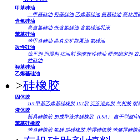
甲基硅油
二甲基硅油
羟基硅油
乙烯基硅油
氨基硅油
高粘度
含氢硅油
高含氢硅油
低含氢硅油
含氢硅油乳液
苯基硅油
苯甲基硅油
高真空扩散泵油
氟硅油
改性硅油
流平剂
润湿剂
抗油剂
聚醚改性硅油
硬泡稳定剂
农
性硅油
羟基硅油
乙烯基硅油
>
硅橡胶
固体胶
101甲基乙烯基硅橡胶
107胶
沉淀混炼胶
气相胶
耐
液体胶
模具硅橡胶
加成型液体硅橡胶（LSR）
自干型丝印
苯基硅橡胶
苯基硅橡胶
氟硅
腈硅橡胶
苯撑硅橡胶
苯醚撑硅橡