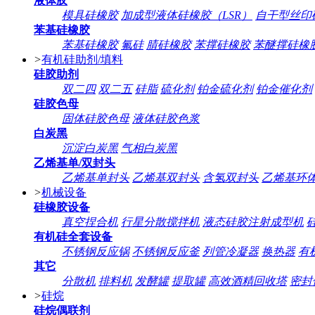
液体胶
模具硅橡胶
加成型液体硅橡胶（LSR）
自干型丝印
苯基硅橡胶
苯基硅橡胶
氟硅
腈硅橡胶
苯撑硅橡胶
苯醚撑硅橡
>
有机硅助剂/填料
硅胶助剂
双二四
双二五
硅脂
硫化剂
铂金硫化剂
铂金催化剂
硅胶色母
固体硅胶色母
液体硅胶色浆
白炭黑
沉淀白炭黑
气相白炭黑
乙烯基单/双封头
乙烯基单封头
乙烯基双封头
含氢双封头
乙烯基环
>
机械设备
硅橡胶设备
真空捏合机
行星分散搅拌机
液态硅胶注射成型机
有机硅全套设备
不锈钢反应锅
不锈钢反应釜
列管冷凝器
换热器
有
其它
分散机
排料机
发酵罐
提取罐
高效酒精回收塔
密封
>
硅烷
硅烷偶联剂