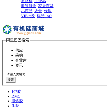
原材料
工业品
服装服饰
家居百货
小商品
农食
代理
VIP批发
样品中心
阿里巴巴搜索
供应
采购
企业库
资讯
搜索
107胶
DMC
混炼胶
生胶