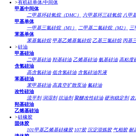
>
有机硅单体/中间体
甲基中间体
二甲基环硅氧烷（DMC）
六甲基环三硅氧烷
八甲
甲基单体
一甲基三氯硅烷（M1）
二甲基二氯硅烷（M2）
三
苯基单体
苯基氯硅烷
甲基乙烯基氯硅烷
乙基三氯硅烷
丙基
>
硅油
甲基硅油
二甲基硅油
羟基硅油
乙烯基硅油
氨基硅油
高粘度
含氢硅油
高含氢硅油
低含氢硅油
含氢硅油乳液
苯基硅油
苯甲基硅油
高真空扩散泵油
氟硅油
改性硅油
流平剂
润湿剂
抗油剂
聚醚改性硅油
硬泡稳定剂
农
羟基硅油
乙烯基硅油
>
硅橡胶
固体胶
101甲基乙烯基硅橡胶
107胶
沉淀混炼胶
气相胶
耐