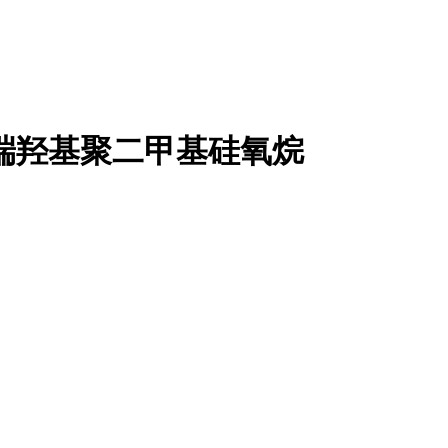
 胶端羟基聚二甲基硅氧烷