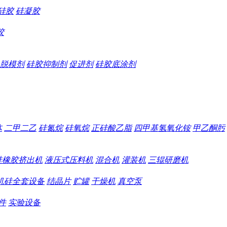
硅胶
硅凝胶
胶
脱模剂
硅胶抑制剂
促进剂
硅胶底涂剂
体
二甲二乙
硅氮烷
硅氧烷
正硅酸乙脂
四甲基氢氧化铵
甲乙酮肟
硅橡胶挤出机
液压式压料机
混合机
灌装机
三辊研磨机
机硅全套设备
结晶片
贮罐
干燥机
真空泵
件
实验设备