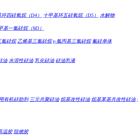
基环四硅氧烷（D4）
十甲基环五硅氧烷（D5）
水解物
甲基一氯硅烷（M3）
三氯硅烷
乙烯基三氯硅烷
γ-氯丙基三氯硅烷
氟硅单体
硅油
水溶性硅油
乳化硅油
硅油乳液
用有机硅助剂
三元共聚硅油
烷基改性硅油
烷基苯基共改性硅油
高温胶
阻燃胶