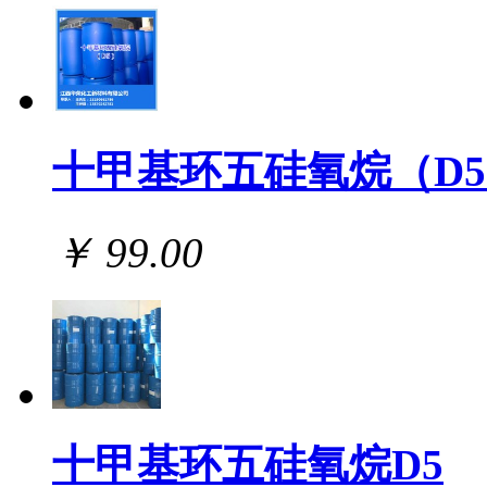
十甲基环五硅氧烷（D
￥ 99.00
十甲基环五硅氧烷D5