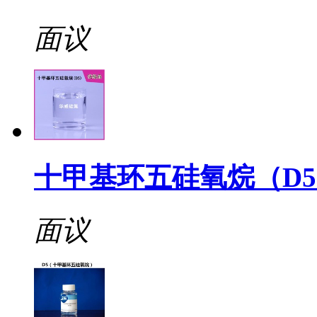
面议
十甲基环五硅氧烷（D
面议