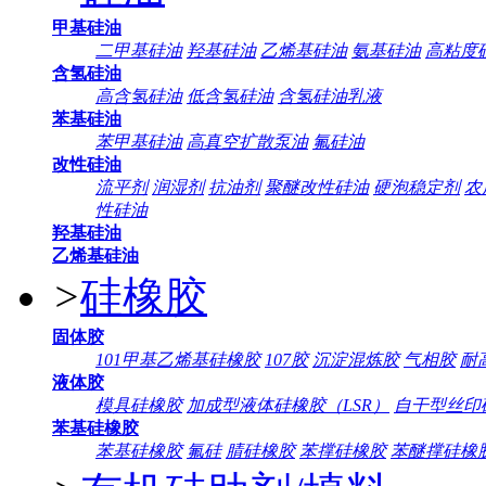
甲基硅油
二甲基硅油
羟基硅油
乙烯基硅油
氨基硅油
高粘度
含氢硅油
高含氢硅油
低含氢硅油
含氢硅油乳液
苯基硅油
苯甲基硅油
高真空扩散泵油
氟硅油
改性硅油
流平剂
润湿剂
抗油剂
聚醚改性硅油
硬泡稳定剂
农
性硅油
羟基硅油
乙烯基硅油
>
硅橡胶
固体胶
101甲基乙烯基硅橡胶
107胶
沉淀混炼胶
气相胶
耐
液体胶
模具硅橡胶
加成型液体硅橡胶（LSR）
自干型丝印
苯基硅橡胶
苯基硅橡胶
氟硅
腈硅橡胶
苯撑硅橡胶
苯醚撑硅橡