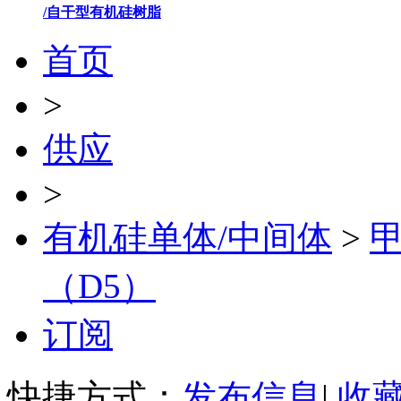
/自干型有机硅树脂
首页
>
供应
>
有机硅单体/中间体
>
（D5）
订阅
快捷方式：
发布信息
|
收