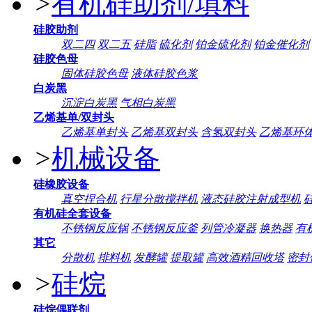
>
有机硅助剂/填料
硅胶助剂
双二四
双二五
硅脂
硫化剂
铂金硫化剂
铂金催化剂
硅胶色母
固体硅胶色母
液体硅胶色浆
白炭黑
沉淀白炭黑
气相白炭黑
乙烯基单/双封头
乙烯基单封头
乙烯基双封头
含氢双封头
乙烯基环
>
机械设备
硅橡胶设备
真空捏合机
行星分散搅拌机
液态硅胶注射成型机
有机硅全套设备
不锈钢反应锅
不锈钢反应釜
列管冷凝器
换热器
有
其它
分散机
排料机
发酵罐
提取罐
高效酒精回收塔
密封
>
硅烷
硅烷偶联剂