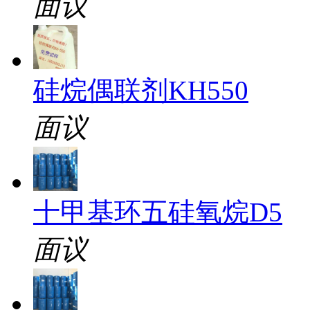
面议
硅烷偶联剂KH550
面议
十甲基环五硅氧烷D5
面议