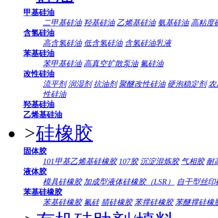
甲基硅油
二甲基硅油
羟基硅油
乙烯基硅油
氨基硅油
高粘度
含氢硅油
高含氢硅油
低含氢硅油
含氢硅油乳液
苯基硅油
苯甲基硅油
高真空扩散泵油
氟硅油
改性硅油
流平剂
润湿剂
抗油剂
聚醚改性硅油
硬泡稳定剂
农
性硅油
羟基硅油
乙烯基硅油
>
硅橡胶
固体胶
101甲基乙烯基硅橡胶
107胶
沉淀混炼胶
气相胶
耐
液体胶
模具硅橡胶
加成型液体硅橡胶（LSR）
自干型丝印
苯基硅橡胶
苯基硅橡胶
氟硅
腈硅橡胶
苯撑硅橡胶
苯醚撑硅橡