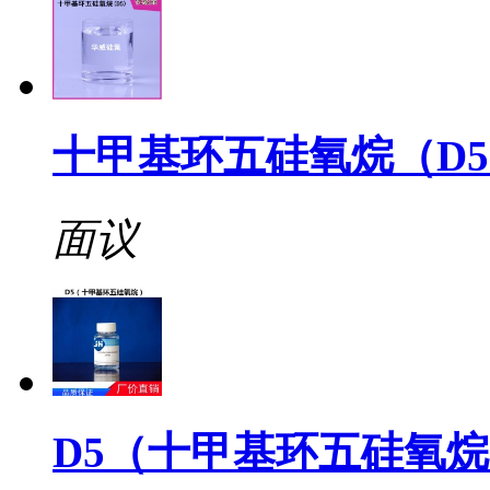
十甲基环五硅氧烷（D
面议
D5（十甲基环五硅氧