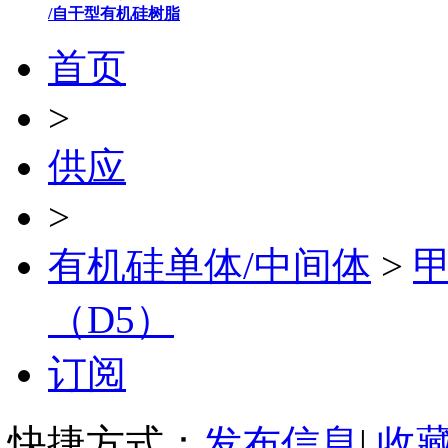
/自干型有机硅树脂
首页
>
供应
>
有机硅单体/中间体
>
（D5）
订阅
快捷方式：
发布信息
|
收