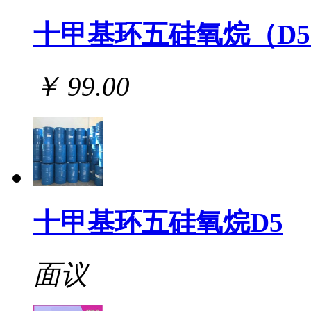
十甲基环五硅氧烷（D
￥ 99.00
十甲基环五硅氧烷D5
面议