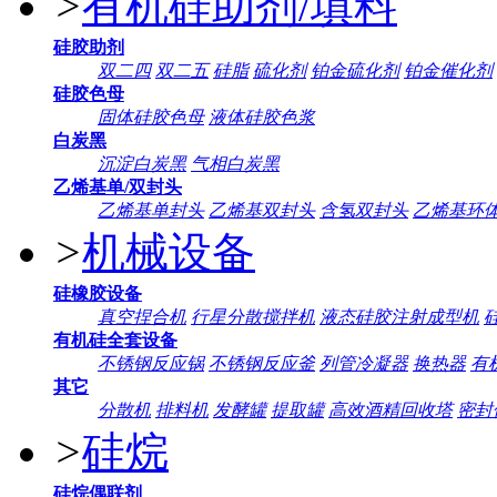
>
有机硅助剂/填料
硅胶助剂
双二四
双二五
硅脂
硫化剂
铂金硫化剂
铂金催化剂
硅胶色母
固体硅胶色母
液体硅胶色浆
白炭黑
沉淀白炭黑
气相白炭黑
乙烯基单/双封头
乙烯基单封头
乙烯基双封头
含氢双封头
乙烯基环
>
机械设备
硅橡胶设备
真空捏合机
行星分散搅拌机
液态硅胶注射成型机
有机硅全套设备
不锈钢反应锅
不锈钢反应釜
列管冷凝器
换热器
有
其它
分散机
排料机
发酵罐
提取罐
高效酒精回收塔
密封
>
硅烷
硅烷偶联剂