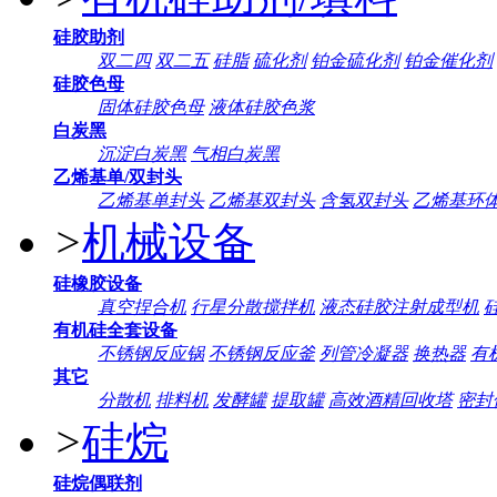
硅胶助剂
双二四
双二五
硅脂
硫化剂
铂金硫化剂
铂金催化剂
硅胶色母
固体硅胶色母
液体硅胶色浆
白炭黑
沉淀白炭黑
气相白炭黑
乙烯基单/双封头
乙烯基单封头
乙烯基双封头
含氢双封头
乙烯基环
>
机械设备
硅橡胶设备
真空捏合机
行星分散搅拌机
液态硅胶注射成型机
有机硅全套设备
不锈钢反应锅
不锈钢反应釜
列管冷凝器
换热器
有
其它
分散机
排料机
发酵罐
提取罐
高效酒精回收塔
密封
>
硅烷
硅烷偶联剂