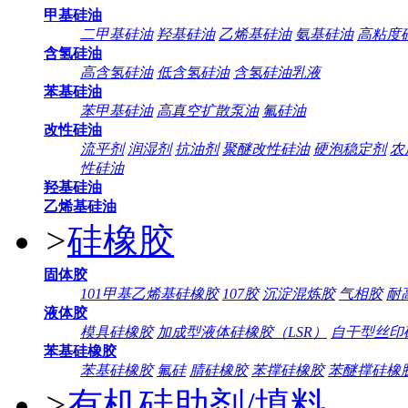
甲基硅油
二甲基硅油
羟基硅油
乙烯基硅油
氨基硅油
高粘度
含氢硅油
高含氢硅油
低含氢硅油
含氢硅油乳液
苯基硅油
苯甲基硅油
高真空扩散泵油
氟硅油
改性硅油
流平剂
润湿剂
抗油剂
聚醚改性硅油
硬泡稳定剂
农
性硅油
羟基硅油
乙烯基硅油
>
硅橡胶
固体胶
101甲基乙烯基硅橡胶
107胶
沉淀混炼胶
气相胶
耐
液体胶
模具硅橡胶
加成型液体硅橡胶（LSR）
自干型丝印
苯基硅橡胶
苯基硅橡胶
氟硅
腈硅橡胶
苯撑硅橡胶
苯醚撑硅橡
>
有机硅助剂/填料